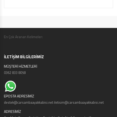
En Çok Aranan Kelimeler:
İLETİŞİM BİLGİLERİMİZ
MÜŞTERİ HİZMETLERİ
0362 833 8058
EPOSTA ADRESİMİZ
destek@carsambaayakkabisi.net iletisim@carsambaayakkabisi.net
ADRESİMİZ