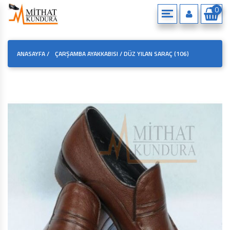
0
HAKKIMIZDA
ANASAYFA
/
ÇARŞAMBA AYAKKABISI /
DÜZ YILAN SARAÇ (106)
ÇEREZ POLITIKAMIZ