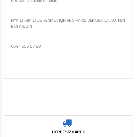
deriden üretilmiş olmasıdır.
FİYATLARIMIZI ÖĞRENMEK İÇİN VE SİPARİŞ VERMEK İÇİN LÜTFEN
BİZİ ARAYIN
0544 655 57 88
ÜCRETSİZ KARGO