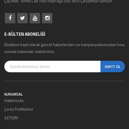
Çay Mah. Terme Cad. Hacı Reşit Ağa Sok. No:6 Çarşamba/Samsun
E-BÜLTEN ABONELİĞİ
Ebültene kayıt olarak güncel haberlerden ve kampanyalarımızdan kısa
sürede haberdar olabilirsiniz.
KAYIT OL
KURUMSAL
Hakkımızda
Çerez Politikamız
İLETİŞİM