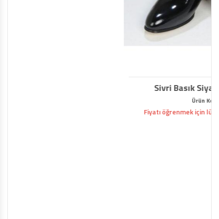
Sivri Basık Siyah Rugan (101SBSR)
Ürün Kodu : 101SBSR
Fiyatı öğrenmek için lütfen bizimle iletişime geçin.